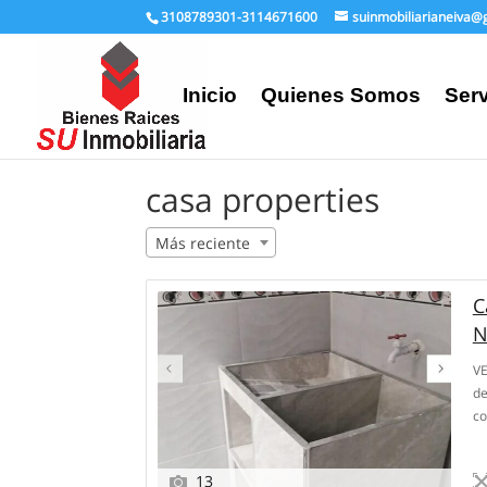
3108789301-3114671600
suinmobiliarianeiva@
Inicio
Quienes Somos
Serv
casa properties
Más reciente
C
N
VE
de
co
13