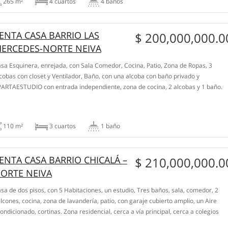
265 m²
4 сuartos
4 baños
ENTA CASA BARRIO LAS
$ 200,000,000.0
ERCEDES-NORTE NEIVA
sa Esquinera, enrejada, con Sala Comedor, Cocina, Patio, Zona de Ropas, 3
cobas con closet y Ventilador, Baño, con una alcoba con baño privado y
ARTAESTUDIO con entrada independiente, zona de cocina, 2 alcobas y 1 baño.
ea del lote 120.84 metros, Sector tranquilo, residencial, con 2 parques, vías
 acceso, cerca a zona […]
110 m²
3 сuartos
1 baño
ENTA CASA BARRIO CHICALÁ –
$ 210,000,000.0
ORTE NEIVA
sa de dos pisos, con 5 Habitaciones, un estudio, Tres baños, sala, comedor, 2
lcones, cocina, zona de lavandería, patio, con garaje cubierto amplio, un Aire
ondicionado, cortinas. Zona residencial, cerca a vía principal, cerca a colegios
parques.