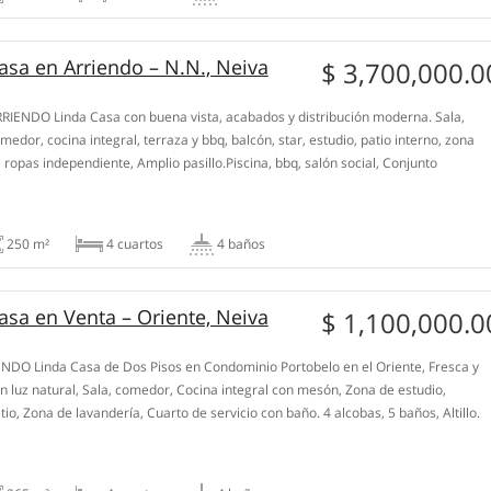
asa en Arriendo – N.N., Neiva
$ 3,700,000.0
RIENDO Linda Casa con buena vista, acabados y distribución moderna. Sala,
medor, cocina integral, terraza y bbq, balcón, star, estudio, patio interno, zona
 ropas independiente, Amplio pasillo.Piscina, bbq, salón social, Conjunto
rrado. Zona residencial tranquila. Al lado del cc Zaragoza, cerca al cc Santa
cía, Universidades y Colegios. Transporte público.
250 m²
4 сuartos
4 baños
asa en Venta – Oriente, Neiva
$ 1,100,000.0
NDO Linda Casa de Dos Pisos en Condominio Portobelo en el Oriente, Fresca y
n luz natural, Sala, comedor, Cocina integral con mesón, Zona de estudio,
tio, Zona de lavandería, Cuarto de servicio con baño. 4 alcobas, 5 baños, Altillo.
lcón. Zonas sociales: pisicna grande, bbq, salón social, cancha múltiple,parque
fantil, jardines. Cerca al cc […]