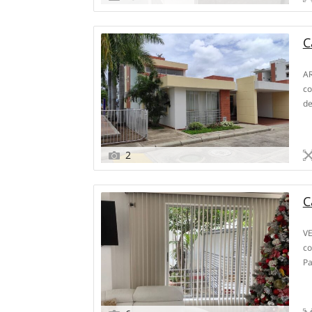
C
AR
co
de
Ce
Lu
2
C
VE
co
Pa
Ba
in