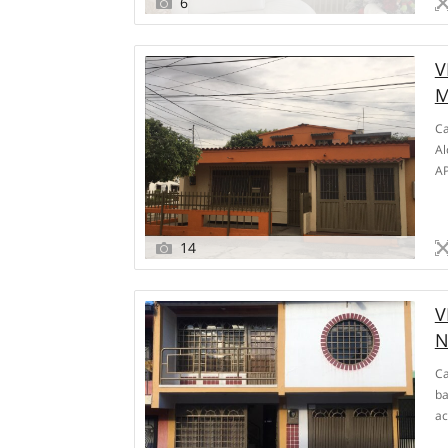
6
V
M
Ca
Al
AP
Ár
de
14
V
N
Ca
ba
ac
y 